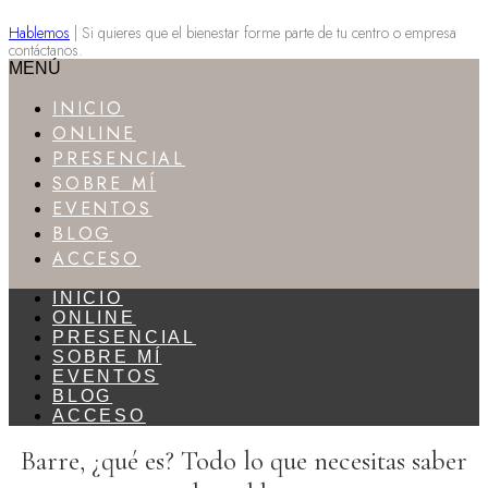
Ir
Hablemos
| Si quieres que el bienestar forme parte de tu centro o empresa
al
contáctanos.
contenido
MENÚ
INICIO
ONLINE
PRESENCIAL
SOBRE MÍ
EVENTOS
BLOG
ACCESO
INICIO
ONLINE
PRESENCIAL
SOBRE MÍ
EVENTOS
BLOG
ACCESO
Barre, ¿qué es? Todo lo que necesitas saber