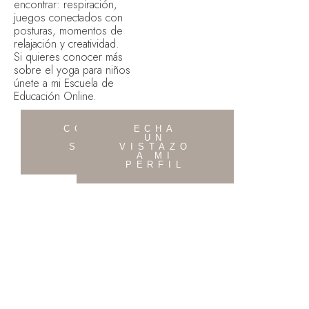
encontrar: respiración,
juegos conectados con
posturas, momentos de
relajación y creatividad.
Si quieres conocer más
sobre el yoga para niños
únete a mi Escuela de
Educación Online.
CONOCE
ECHA
MÁS
UN
SOBRE
VISTAZO
MI
A MI
PERFIL