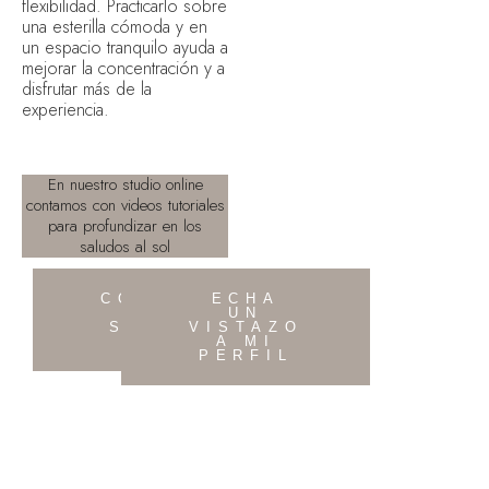
flexibilidad. Practicarlo sobre
una esterilla cómoda y en
un espacio tranquilo ayuda a
mejorar la concentración y a
disfrutar más de la
experiencia.
En nuestro studio online
contamos con videos tutoriales
para profundizar en los
saludos al sol
CONOCE
ECHA
MÁS
UN
SOBRE
VISTAZO
MI
A MI
PERFIL