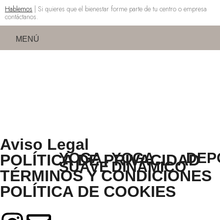
Hablemos
| Si quieres que el bienestar forme parte de tu centro o empresa
contáctanos.
MENÚ
Aviso Legal
YOGA
YOGA
DEP
POLÍTICA DE PRIVACIDAD
SUAVE
DINÁMICO
TÉRMINOS Y CONDICIONES
POLÍTICA DE COOKIES