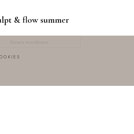
ulpt & flow summer
Quiero inscribirme
COOKIES