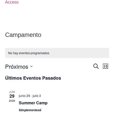
Acceso
Campamento
No hay eventos programados.
Próximos
Naveg
Na
Buscar
Lista
Selecciona
de
de
la
Últimos Eventos Pasados
fecha.
vi
búsq
de
JUN
y
29
junio 29
-
julio 3
Ev
2026
Summer Camp
vistas
Simplementesé